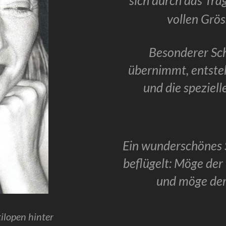
sich durch das Tr
vollen Grös
Besonderer Sch
übernimmt, entste
und die speziell
Ein wunderschönes 
beflügelt: Möge der
und möge der
tilopen hinter