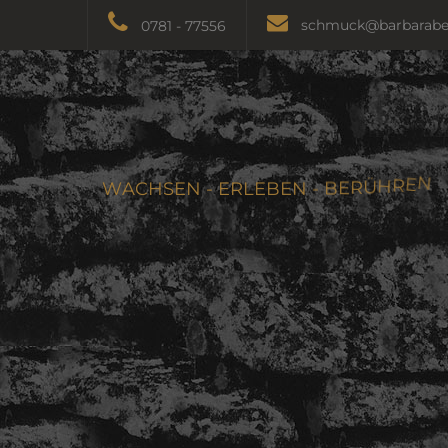
schmuck@barbarabe
0781 - 77556
W
A
C
H
S
E
N
-
E
R
L
E
B
E
N
-
B
E
R
Ü
H
R
E
N
So individuell wi