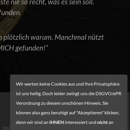
 nie so recht, was es sein soll.
funden.
ich plötzlich warum. Manchmal nützt
 MICH gefunden!“
Wir werten keine Cookies aus und Ihre Privatsphäre
ist uns heilig. Doch leider zwingt uns die DSGVO/ePR
Verordnung zu diesem unschönen Hinweis. Sie
können also ganz beruhigt auf "Akzeptieren" klicken,
denn wir sind an
IHNEN
interessiert und
nicht
an
DATENSCHUTZERKLÄRUNG
BEGEGNUNG