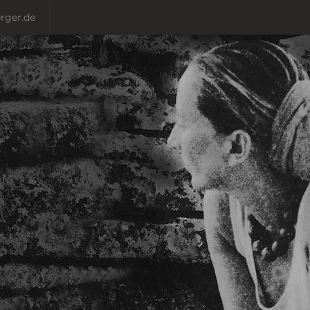
rger.de
e Sie!